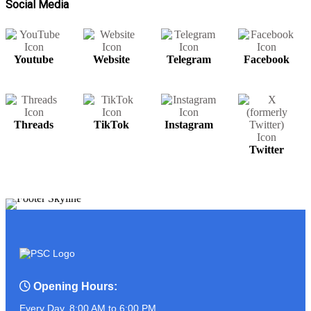
Social Media
Youtube
Website
Telegram
Facebook
សម្រាប់បងប្អូនមានតម្រូវការ UPS អាចរកបាន
នៅ PSC COMPUTER
Threads
TikTok
Instagram
ត្រៀមខ្លួនហើយនៅ?? ដូចអ្នកណាខ្លះចេញ
Twitter
មុខមក!!!!!!!
ASUS PROART P16
Opening Hours:
Every Day, 8:00 AM to 6:00 PM.
អ្នកលក់កំពូលចេះ ប៉ះ ភ្ញៀវកំពូលឆ្លាត