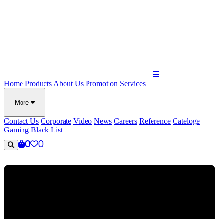
Home
Products
About Us
Promotion
Services
More
Contact Us
Corporate
Video
News
Careers
Reference
Cateloge
Gaming
Black List
0
0