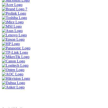
ទិញ 1 បាន 3 ចង់បានផលិតផលគុណភាព
ខ្ពស់ធន់ប្រើបានយូអាចមក Brand Lenovo
ទាំងនេះបាន
MSI Vector 17 HXខ្លាំងសាហាវសម្រាប់អ្នក
ចង់បានយកទៅ លេង Game កាត់តវីដេអូ
ឌីស្សាញ គូសប្លង់ គឺអេមតែម្តង
ប្រូម៉ូសិនអ៊ុំទូក 2024
LENOVO LEGION 5 IRX9