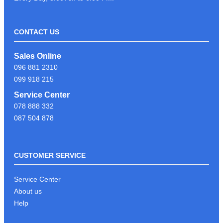
CONTACT US
LIKE & FOLLOW PAGE PSC
Sales Online
COMPUTER ដើម្បីទទួលបានព័ត៍មាន
096 881 2310
បច្ចេកវិទ្យាថ្មីៗបានមុនគេ
099 918 215
Service Center
078 888 332
អរគុណអតិថិជនដែរបានទុក្ខចិត្ត PSC
087 504 878
COMPUTER
CUSTOMER SERVICE
KEYBOARD GAMING G213
Service Center
About us
Help