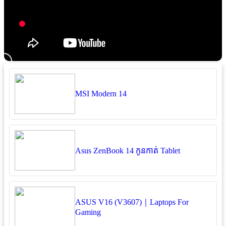
MSI Modern 14
Asus ZenBook 14 កូនកាត់ Tablet
ASUS V16 (V3607)｜Laptops For
Gaming