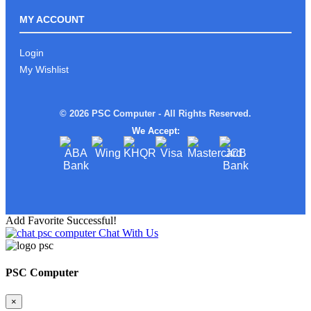
ROG ALLY Xអាចមក Test ផ្ទាល់នៅ PSC
COMPUTER បាន
MY ACCOUNT
Login
My Wishlist
រាល់ការទិញផលិតផល ពី PSC
COMPUTERលោកអ្នកនឹងទទួលបាន
© 2026 PSC Computer - All Rights Reserved.
We Accept:
ស្តើងស្រាលតែខ្លាំង!
Add Favorite Successful!
Chat With Us
Limited edition MSI STEAL16 Mercedes
AMG Moto Sport
PSC Computer
×