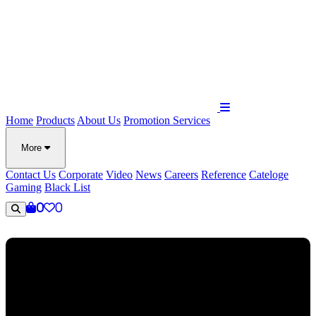
Home
Products
About Us
Promotion
Services
More
Contact Us
Corporate
Video
News
Careers
Reference
Cateloge
Gaming
Black List
0
0