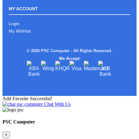
ROG ALLY Xអាចមក Test ផ្ទាល់នៅ PSC
COMPUTER បាន
MY ACCOUNT
Login
My Wishlist
រាល់ការទិញផលិតផល ពី PSC
COMPUTERលោកអ្នកនឹងទទួលបាន
© 2026 PSC Computer - All Rights Reserved.
We Accept:
ស្តើងស្រាលតែខ្លាំង!
Add Favorite Successful!
Chat With Us
Limited edition MSI STEAL16 Mercedes
AMG Moto Sport
PSC Computer
×