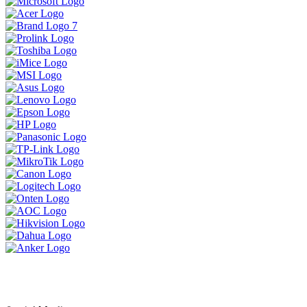
ទិញ 1 បាន 3 ចង់បានផលិតផលគុណភាព
ខ្ពស់ធន់ប្រើបានយូអាចមក Brand Lenovo
ទាំងនេះបាន
MSI Vector 17 HXខ្លាំងសាហាវសម្រាប់អ្នក
ចង់បានយកទៅ លេង Game កាត់តវីដេអូ
ឌីស្សាញ គូសប្លង់ គឺអេមតែម្តង
ប្រូម៉ូសិនអ៊ុំទូក 2024
LENOVO LEGION 5 IRX9