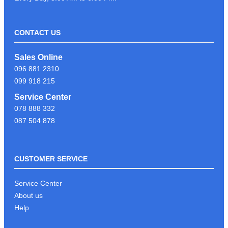
CONTACT US
LIKE & FOLLOW PAGE PSC
Sales Online
COMPUTER ដើម្បីទទួលបានព័ត៍មាន
096 881 2310
បច្ចេកវិទ្យាថ្មីៗបានមុនគេ
099 918 215
Service Center
078 888 332
អរគុណអតិថិជនដែរបានទុក្ខចិត្ត PSC
087 504 878
COMPUTER
CUSTOMER SERVICE
KEYBOARD GAMING G213
Service Center
About us
Help