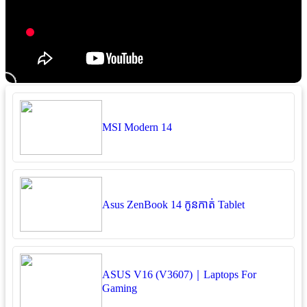
MSI Modern 14
Asus ZenBook 14 កូនកាត់ Tablet
ASUS V16 (V3607)｜Laptops For
Gaming