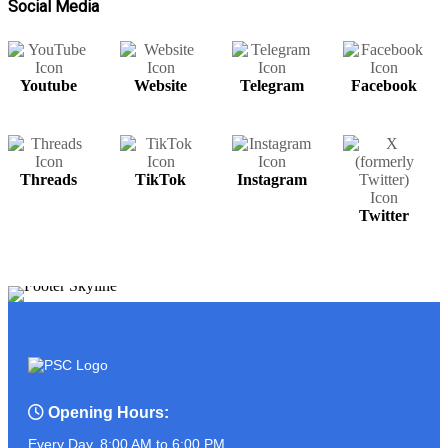
Social Media
Youtube
Website
Telegram
Facebook
សម្រាប់បងប្អូនមានតម្រូវការ UPS អាចរកបាន
នៅ PSC COMPUTER
Threads
TikTok
Instagram
ត្រៀមខ្លួនហើយនៅ?? ដូចអ្នកណាខ្លះចេញ
Twitter
មុខមក!!!!!!!
ASUS PROART P16
Opening Hours:
Every Day, 8:00 AM to 6:00 PM.
អ្នកលក់កំពូលចេះ ប៉ះ ភ្ញៀវកំពូលឆ្លាត