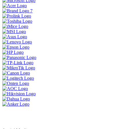
ទិញ 1 បាន 3 ចង់បានផលិតផលគុណភាព
ខ្ពស់ធន់ប្រើបានយូអាចមក Brand Lenovo
ទាំងនេះបាន
MSI Vector 17 HXខ្លាំងសាហាវសម្រាប់អ្នក
ចង់បានយកទៅ លេង Game កាត់តវីដេអូ
ឌីស្សាញ គូសប្លង់ គឺអេមតែម្តង
ប្រូម៉ូសិនអ៊ុំទូក 2024
LENOVO LEGION 5 IRX9