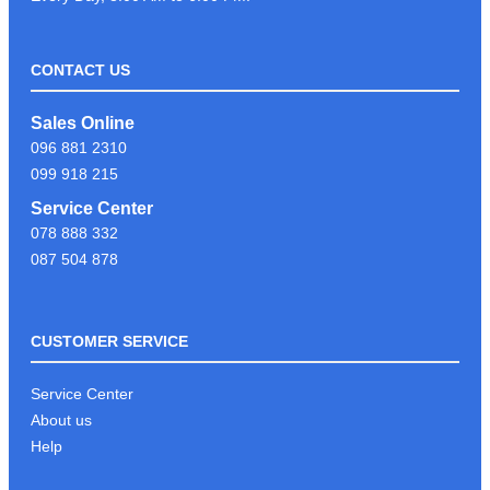
CONTACT US
LIKE & FOLLOW PAGE PSC
Sales Online
COMPUTER ដើម្បីទទួលបានព័ត៍មាន
096 881 2310
បច្ចេកវិទ្យាថ្មីៗបានមុនគេ
099 918 215
Service Center
078 888 332
អរគុណអតិថិជនដែរបានទុក្ខចិត្ត PSC
087 504 878
COMPUTER
CUSTOMER SERVICE
KEYBOARD GAMING G213
Service Center
About us
Help