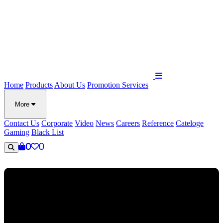
Home
Products
About Us
Promotion
Services
More
Contact Us
Corporate
Video
News
Careers
Reference
Cateloge
Gaming
Black List
0
0