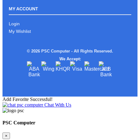
ROG ALLY Xអាចមក Test ផ្ទាល់នៅ PSC
COMPUTER បាន
MY ACCOUNT
Login
My Wishlist
រាល់ការទិញផលិតផល ពី PSC
COMPUTERលោកអ្នកនឹងទទួលបាន
© 2026 PSC Computer - All Rights Reserved.
We Accept:
ស្តើងស្រាលតែខ្លាំង!
Add Favorite Successful!
Chat With Us
Limited edition MSI STEAL16 Mercedes
AMG Moto Sport
PSC Computer
×