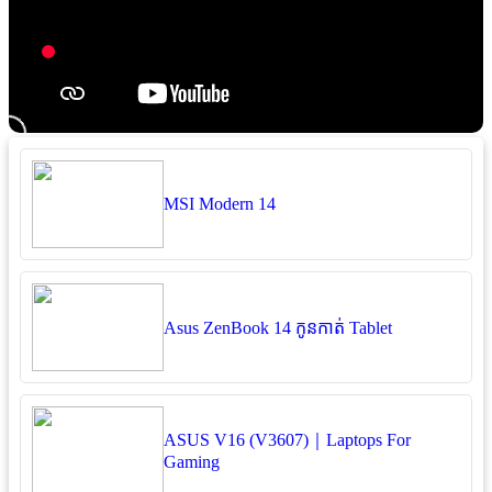
MSI Modern 14
Asus ZenBook 14 កូនកាត់ Tablet
ASUS V16 (V3607)｜Laptops For
Gaming