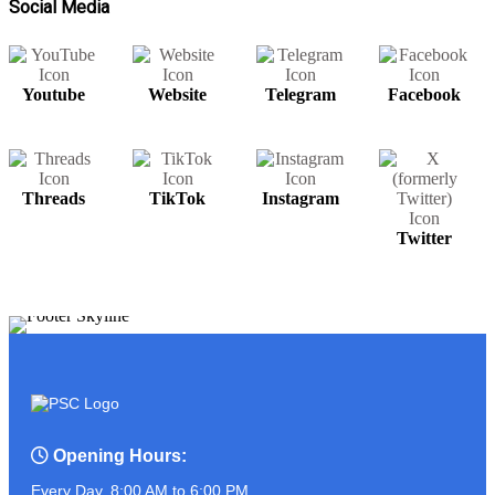
Social Media
Youtube
Website
Telegram
Facebook
សម្រាប់បងប្អូនមានតម្រូវការ UPS អាចរកបាន
នៅ PSC COMPUTER
Threads
TikTok
Instagram
ត្រៀមខ្លួនហើយនៅ?? ដូចអ្នកណាខ្លះចេញ
Twitter
មុខមក!!!!!!!
ASUS PROART P16
Opening Hours:
Every Day, 8:00 AM to 6:00 PM.
អ្នកលក់កំពូលចេះ ប៉ះ ភ្ញៀវកំពូលឆ្លាត